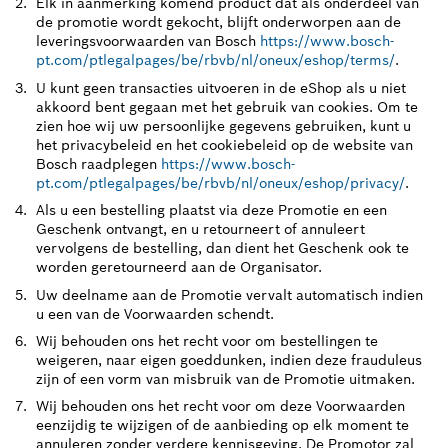
Elk in aanmerking komend product dat als onderdeel van
de promotie wordt gekocht, blijft onderworpen aan de
leveringsvoorwaarden van Bosch
https://www.bosch-
pt.com/ptlegalpages/be/rbvb/nl/oneux/eshop/terms/
.
U kunt geen transacties uitvoeren in de eShop als u niet
akkoord bent gegaan met het gebruik van cookies. Om te
zien hoe wij uw persoonlijke gegevens gebruiken, kunt u
het privacybeleid en het cookiebeleid op de website van
Bosch raadplegen
https://www.bosch-
pt.com/ptlegalpages/be/rbvb/nl/oneux/eshop/privacy/
.
Als u een bestelling plaatst via deze Promotie en een
Geschenk ontvangt, en u retourneert of annuleert
vervolgens de bestelling, dan dient het Geschenk ook te
worden geretourneerd aan de Organisator.
Uw deelname aan de Promotie vervalt automatisch indien
u een van de Voorwaarden schendt.
Wij behouden ons het recht voor om bestellingen te
weigeren, naar eigen goeddunken, indien deze frauduleus
zijn of een vorm van misbruik van de Promotie uitmaken.
Wij behouden ons het recht voor om deze Voorwaarden
eenzijdig te wijzigen of de aanbieding op elk moment te
annuleren zonder verdere kennisgeving. De Promotor zal