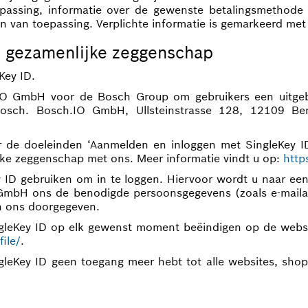
epassing, informatie over de gewenste betalingsmethode
ien van toepassing. Verplichte informatie is gemarkeerd met
, gezamenlijke zeggenschap
Key ID.
IO GmbH voor de Bosch Group om gebruikers een uitgebr
sch. Bosch.IO GmbH, Ullsteinstrasse 128, 12109 Berli
de doeleinden ‘Aanmelden en inloggen met SingleKey ID
jke zeggenschap met ons. Meer informatie vindt u op:
http
ey ID gebruiken om in te loggen. Hiervoor wordt u naar e
O GmbH ons de benodigde persoonsgegevens (zoals e-maila
n ons doorgegeven.
gleKey ID op elk gewenst moment beëindigen op de websi
ile/
.
leKey ID geen toegang meer hebt tot alle websites, sho