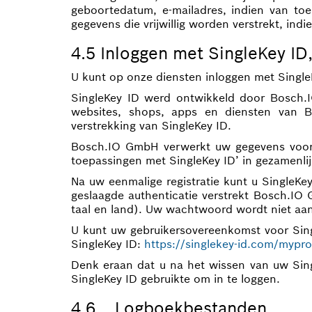
geboortedatum, e-mailadres, indien van to
gegevens die vrijwillig worden verstrekt, ind
4.5 Inloggen met SingleKey ID
U kunt op onze diensten inloggen met Single
SingleKey ID werd ontwikkeld door Bosch.
websites, shops, apps en diensten van Bo
verstrekking van SingleKey ID.
Bosch.IO GmbH verwerkt uw gegevens voor 
toepassingen met SingleKey ID’ in gezamenli
Na uw eenmalige registratie kunt u SingleK
geslaagde authenticatie verstrekt Bosch.I
taal en land). Uw wachtwoord wordt niet aa
U kunt uw gebruikersovereenkomst voor Sin
SingleKey ID:
https://singlekey-id.com/myprof
Denk eraan dat u na het wissen van uw Sing
SingleKey ID gebruikte om in te loggen.
4.6 Logboekbestanden