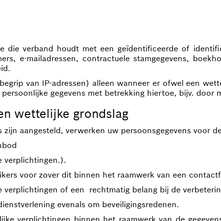
e die verband houdt met een geïdentificeerde of identifi
ers, e-mailadressen, contractuele stamgegevens, boekho
id.
egrip van IP-adressen) alleen wanneer er ofwel een wette
persoonlijke gegevens met betrekking hiertoe, bijv. door m
n wettelijke grondslag
ons zijn aangesteld, verwerken uw persoonsgegevens voor 
anbod
 verplichtingen.).
ers voor zover dit binnen het raamwerk van een contactfo
e verplichtingen of een rechtmatig belang bij de verbeteri
ienstverlening evenals om beveiligingsredenen.
lijke verplichtingen binnen het raamwerk van de gegevens