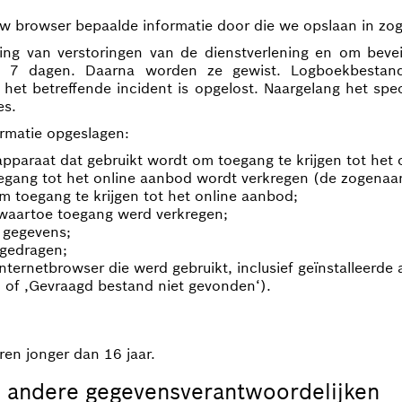
rt uw browser bepaalde informatie door die we opslaan in
ng van verstoringen van de dienstverlening en om bevei
n 7 dagen. Daarna worden ze gewist. Logboekbestan
 het betreffende incident is opgelost. Naargelang het s
es.
rmatie opgeslagen:
pparaat dat gebruikt wordt om toegang te krijgen tot het 
egang tot het online aanbod wordt verkregen (de zogena
 toegang te krijgen tot het online aanbod;
waartoe toegang werd verkregen;
 gegevens;
gedragen;
ernetbrowser die werd gebruikt, inclusief geïnstalleerde a
‘ of ‚Gevraagd bestand niet gevonden‘).
ren jonger dan 16 jaar.
 andere gegevensverantwoordelijken