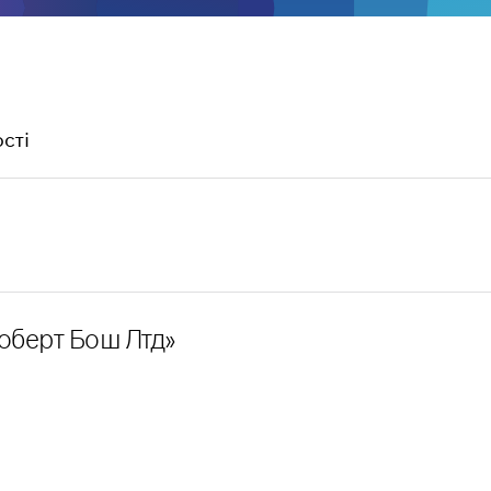
сті
оберт Бош Лтд»