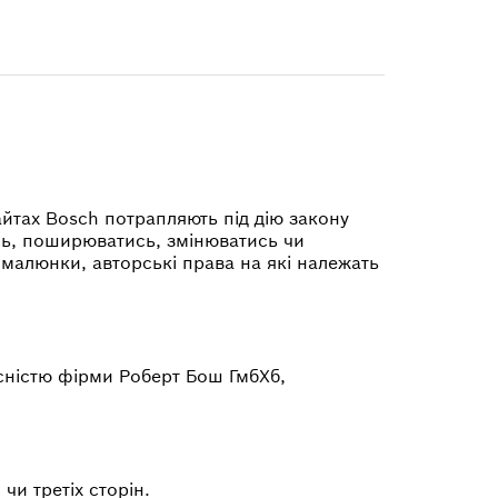
сайтах Bosch потрапляють під дію закону
ись, поширюватись, змінюватись чи
 малюнки, авторські права на які належать
сністю фірми Роберт Бош ГмбХб,
чи третіх сторін.