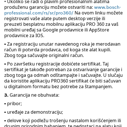
• Ukoliko se radi o plavim profesionalnim alatima
produženu garanciju možete ostvariti na:
www.bosch-
Na ovom linku možete
professional.com/rs/sr/pro360/
registrovati vaše alate putem desktop verzije ili
preuzeti besplatnu mobilnu aplikaciju PRO 360 za vaš
mobilni uređaj sa Google prodavnice ili AppStore
prodavnice za IOS.
▪ Za registraciju unutar navedenog roka je merodavan
račun ili potvrda prodavca, od koga ste alat kupili.
Zbog toga sačuvajte originalni račun.
▪ Po završetku registracije dobićete sertifikat. Taj
sertifikat je takođe potreban za ostvarivanje garancije i
zbog toga ga odmah odštampajte i sačuvajte. U slučaju
da koristite aplikaciju PRO360 sertifikat će biti sačuvan
u digitalnom formatu bez potrebe za štampanjem.
Garancija ne obuhvata:
3.
▪ pribor;
▪ uređaje za demonstraciju;
▪ delove koji podležu trošenju nastalom korišćenjem ili
drugim prirodnim habanjem, te nedostaci na alatu koji