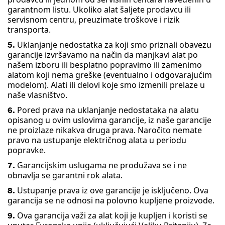
garantnom listu. Ukoliko alat šaljete prodavcu ili
servisnom centru, preuzimate troškove i rizik
transporta.
Uklanjanje nedostatka za koji smo priznali obavezu
5.
garancije izvršavamo na način da manjkavi alat po
našem izboru ili besplatno popravimo ili zamenimo
alatom koji nema greške (eventualno i odgovarajućim
modelom). Alati ili delovi koje smo izmenili prelaze u
naše vlasništvo.
Pored prava na uklanjanje nedostataka na alatu
6.
opisanog u ovim uslovima garancije, iz naše garancije
ne proizlaze nikakva druga prava. Naročito nemate
pravo na ustupanje električnog alata u periodu
popravke.
Garancijskim uslugama ne produžava se i ne
7.
obnavlja se garantni rok alata.
Ustupanje prava iz ove garancije je isključeno. Ova
8.
garancija se ne odnosi na polovno kupljene proizvode.
Ova garancija važi za alat koji je kupljen i koristi se
9.