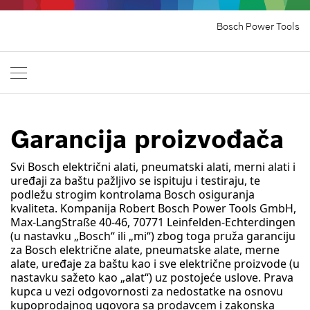
Bosch Power Tools
Garancija proizvođača
Svi Bosch električni alati, pneumatski alati, merni alati i
uređaji za baštu pažljivo se ispituju i testiraju, te
podležu strogim kontrolama Bosch osiguranja
kvaliteta. Kompanija Robert Bosch Power Tools GmbH,
Max-LangStraße 40-46, 70771 Leinfelden-Echterdingen
(u nastavku „Bosch“ ili „mi“) zbog toga pruža garanciju
za Bosch električne alate, pneumatske alate, merne
alate, uređaje za baštu kao i sve električne proizvode (u
nastavku sažeto kao „alat“) uz postojeće uslove. Prava
kupca u vezi odgovornosti za nedostatke na osnovu
kupoprodajnog ugovora sa prodavcem i zakonska