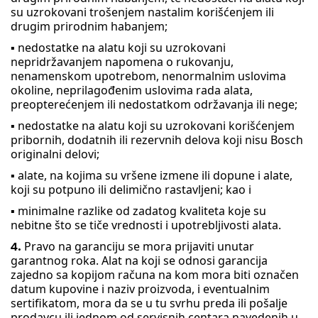
su uzrokovani trošenjem nastalim korišćenjem ili
drugim prirodnim habanjem;
▪ nedostatke na alatu koji su uzrokovani
nepridržavanjem napomena o rukovanju,
nenamenskom upotrebom, nenormalnim uslovima
okoline, neprilagođenim uslovima rada alata,
preopterećenjem ili nedostatkom održavanja ili nege;
▪ nedostatke na alatu koji su uzrokovani korišćenjem
pribornih, dodatnih ili rezervnih delova koji nisu Bosch
originalni delovi;
▪ alate, na kojima su vršene izmene ili dopune i alate,
koji su potpuno ili delimično rastavljeni; kao i
▪ minimalne razlike od zadatog kvaliteta koje su
nebitne što se tiče vrednosti i upotrebljivosti alata.
Pravo na garanciju se mora prijaviti unutar
4.
garantnog roka. Alat na koji se odnosi garancija
zajedno sa kopijom računa na kom mora biti označen
datum kupovine i naziv proizvoda, i eventualnim
sertifikatom, mora da se u tu svrhu preda ili pošalje
prodavcu ili jednom od servisnih centara navedenih u