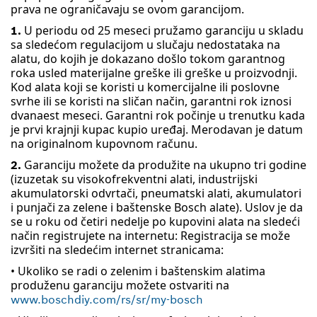
prava ne ograničavaju se ovom garancijom.
U periodu od 25 meseci pružamo garanciju u skladu
1.
sa sledećom regulacijom u slučaju nedostataka na
alatu, do kojih je dokazano došlo tokom garantnog
roka usled materijalne greške ili greške u proizvodnji.
Kod alata koji se koristi u komercijalne ili poslovne
svrhe ili se koristi na sličan način, garantni rok iznosi
dvanaest meseci. Garantni rok počinje u trenutku kada
je prvi krajnji kupac kupio uređaj. Merodavan je datum
na originalnom kupovnom računu.
Garanciju možete da produžite na ukupno tri godine
2.
(izuzetak su visokofrekventni alati, industrijski
akumulatorski odvrtači, pneumatski alati, akumulatori
i punjači za zelene i baštenske Bosch alate). Uslov je da
se u roku od četiri nedelje po kupovini alata na sledeći
način registrujete na internetu: Registracija se može
izvršiti na sledećim internet stranicama:
• Ukoliko se radi o zelenim i baštenskim alatima
produženu garanciju možete ostvariti na
www.boschdiy.com/rs/sr/my-bosch