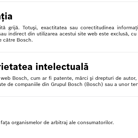
ţia
 grijă. Totuşi, exactitatea sau corectitudinea informaţ
au indirect din utilizarea acestui site web este exclusă, cu
e către Bosch.
ietatea intelectuală
l web Bosch, cum ar fi patente, mărci şi drepturi de autor,
inute de companiile din Grupul Bosch (Bosch) sau a unor terţ
 faţa organismelor de arbitraj ale consumatorilor.