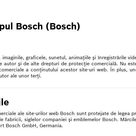
upul Bosch (Bosch)
imaginile, graficele, sunetul, animaţiile şi înregistrările 
e autor şi de alte drepturi de protecţie comercială. Nu es
i comerciale a conţinutului acestor site-uri web. În plus, 
tor ale unor terţi.
ile
erciale ale site-urilor web Bosch sunt protejate de legea p
le fabricii, siglelor companiei şi emblemelor Bosch. Mărcile
bert Bosch GmbH, Germania.