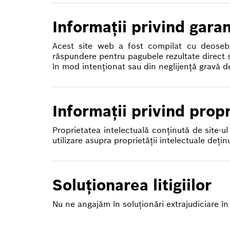
Informaţii privind garan
Acest site web a fost compilat cu deosebită
răspundere pentru pagubele rezultate direct s
în mod intenţionat sau din neglijenţă gravă d
Informaţii privind propr
Proprietatea intelectuală conţinută de site-u
utilizare asupra proprietăţii intelectuale deţ
Soluţionarea litigiilor
Nu ne angajăm în soluţionări extrajudiciare în