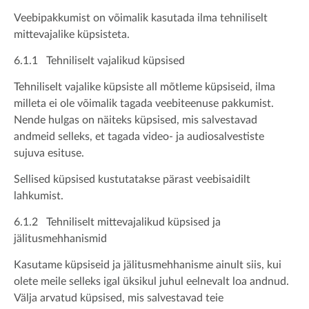
Veebipakkumist on võimalik kasutada ilma tehniliselt
mittevajalike küpsisteta.
6.1.1 Tehniliselt vajalikud küpsised
Tehniliselt vajalike küpsiste all mõtleme küpsiseid, ilma
milleta ei ole võimalik tagada veebiteenuse pakkumist.
Nende hulgas on näiteks küpsised, mis salvestavad
andmeid selleks, et tagada video- ja audiosalvestiste
sujuva esituse.
Sellised küpsised kustutatakse pärast veebisaidilt
lahkumist.
6.1.2 Tehniliselt mittevajalikud küpsised ja
jälitusmehhanismid
Kasutame küpsiseid ja jälitusmehhanisme ainult siis, kui
olete meile selleks igal üksikul juhul eelnevalt loa andnud.
Välja arvatud küpsised, mis salvestavad teie