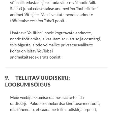
võimalik edastada ja esitada video- või audiofaili.
Sellisel juhul edastatakse andmed YouToube’ile kui
andmetöötlejale. Me ei vastuta nende andmete
töötlemise eest YouTube'i poolt.
Lisateave YouTube'i poolt kogutavate andmete,
nende töötlemise ja kasutamise ulatuse ja eesmärgi,
teie õiguste ja teie võimalike privaatsusvalikute
kohta on leitav YouTube'i
andmekaitsedeklaratsioonist.
9. TELLITAV UUDISKIRI;
LOOBUMISÕIGUS
Meie veebipakkumise raames saate tellida
uudiskirju. Pakume kahekordse kinnituse meetodit,
mis tähendab, et saadame teile uudiskirja e-posti,