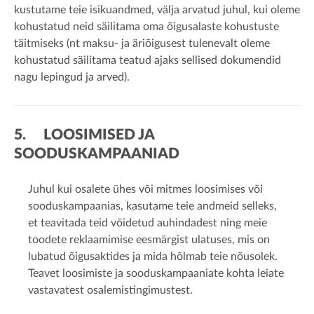
kustutame teie isikuandmed, välja arvatud juhul, kui oleme
kohustatud neid säilitama oma õigusalaste kohustuste
täitmiseks (nt maksu- ja äriõigusest tulenevalt oleme
kohustatud säilitama teatud ajaks sellised dokumendid
nagu lepingud ja arved).
5. LOOSIMISED JA
SOODUSKAMPAANIAD
Juhul kui osalete ühes või mitmes loosimises või
sooduskampaanias, kasutame teie andmeid selleks,
et teavitada teid võidetud auhindadest ning meie
toodete reklaamimise eesmärgist ulatuses, mis on
lubatud õigusaktides ja mida hõlmab teie nõusolek.
Teavet loosimiste ja sooduskampaaniate kohta leiate
vastavatest osalemistingimustest.