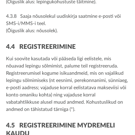
(Õiguslik alus: lepingukohustuste täitmine).
4.3.8 Saaja nõusolekul uudiskirja saatmine e-posti või
SMS-i/MMS-i teel.
(Õiguslik alus: nõusolek).
4.4 REGISTREERIMINE
Kui soovite kasutada või pääseda ligi eelistele, mis
nõuavad lepingu sõlmimist, palume teil registreeruda.
Registreerumisel kogume isikuandmeid, mis on vajalikud
lepingu sõlmimiseks (nt eesnimi, perekonnanimi, sünniaeg,
e-posti aadress; vajaduse korral eelistatava makseviisi või
konto omaniku kohta) ning vajaduse korral
vabatahtlikkuse alusel muud andmed. Kohustuslikud on
andmed on tähistatud tärniga (*).
4.5 REGISTREERIMINE MYDREMELI
KAUDU