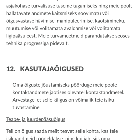
asjakohase turvalisuse taseme tagamiseks ning meie poolt
hallatavate andmete kaitsmiseks soovimatu või
õigusvastase hävimise, manipuleerimise, kaotsimineku,
muutumise või volitamata avaldamise või volitamata
ligipääsu eest. Meie turvameetmeid parandatakse seoses
tehnika progressiga pidevalt.
12. KASUTAJAÕIGUSED
Oma õiguste jõustamiseks pöörduge meie poole
kontaktandmete jaotises olevatel kontaktandmetel.
Arvestage, et selle käigus on võimalik teie isiku
tuvastamine.
Teabe- ja juurdepääsuõigus
Teil on õigus saada meilt teavet selle kohta, kas teie
isikuandmeid töödeldakse, ning kui jah, siis oma