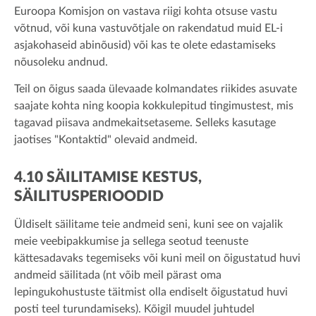
Euroopa Komisjon on vastava riigi kohta otsuse vastu
võtnud, või kuna vastuvõtjale on rakendatud muid EL-i
asjakohaseid abinõusid) või kas te olete edastamiseks
nõusoleku andnud.
Teil on õigus saada ülevaade kolmandates riikides asuvate
saajate kohta ning koopia kokkulepitud tingimustest, mis
tagavad piisava andmekaitsetaseme. Selleks kasutage
jaotises "Kontaktid" olevaid andmeid.
4.10 SÄILITAMISE KESTUS,
SÄILITUSPERIOODID
Üldiselt säilitame teie andmeid seni, kuni see on vajalik
meie veebipakkumise ja sellega seotud teenuste
kättesadavaks tegemiseks või kuni meil on õigustatud huvi
andmeid säilitada (nt võib meil pärast oma
lepingukohustuste täitmist olla endiselt õigustatud huvi
posti teel turundamiseks). Kõigil muudel juhtudel