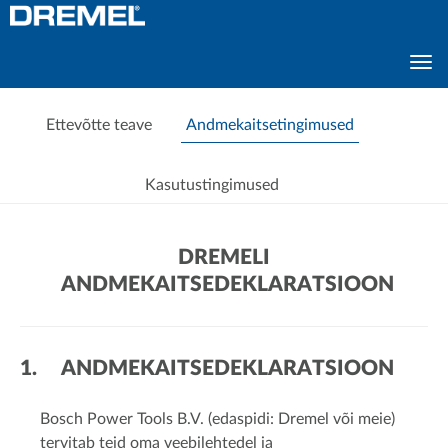
TO
TOP
sho
nav
Ettevõtte teave
Andmekaitsetingimused
Kasutustingimused
DREMELI
ANDMEKAITSEDEKLARATSIOON
1. ANDMEKAITSEDEKLARATSIOON
Bosch Power Tools B.V. (edaspidi: Dremel või meie)
tervitab teid oma veebilehtedel ja