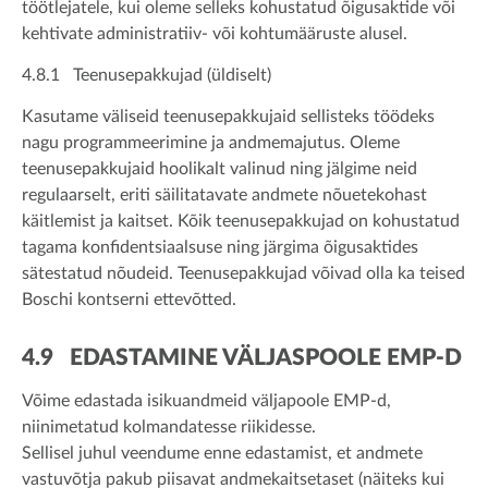
töötlejatele, kui oleme selleks kohustatud õigusaktide või
kehtivate administratiiv- või kohtumääruste alusel.
4.8.1 Teenusepakkujad (üldiselt)
Kasutame väliseid teenusepakkujaid sellisteks töödeks
nagu programmeerimine ja andmemajutus. Oleme
teenusepakkujaid hoolikalt valinud ning jälgime neid
regulaarselt, eriti säilitatavate andmete nõuetekohast
käitlemist ja kaitset. Kõik teenusepakkujad on kohustatud
tagama konfidentsiaalsuse ning järgima õigusaktides
sätestatud nõudeid. Teenusepakkujad võivad olla ka teised
Boschi kontserni ettevõtted.
4.9 EDASTAMINE VÄLJASPOOLE EMP-D
Võime edastada isikuandmeid väljapoole EMP-d,
niinimetatud kolmandatesse riikidesse.
Sellisel juhul veendume enne edastamist, et andmete
vastuvõtja pakub piisavat andmekaitsetaset (näiteks kui