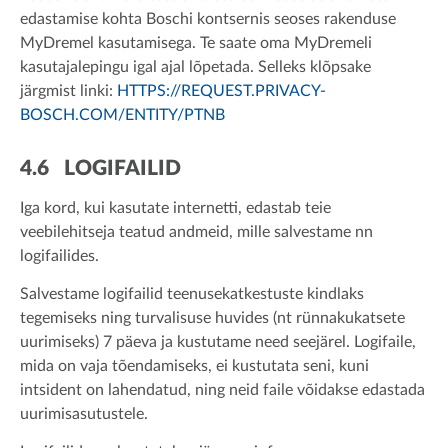
edastamise kohta Boschi kontsernis seoses rakenduse
MyDremel kasutamisega. Te saate oma MyDremeli
kasutajalepingu igal ajal lõpetada. Selleks klõpsake
järgmist linki:
HTTPS://REQUEST.PRIVACY-
BOSCH.COM/ENTITY/PTNB
4.6 LOGIFAILID
Iga kord, kui kasutate internetti, edastab teie
veebilehitseja teatud andmeid, mille salvestame nn
logifailides.
Salvestame logifailid teenusekatkestuste kindlaks
tegemiseks ning turvalisuse huvides (nt rünnakukatsete
uurimiseks) 7 päeva ja kustutame need seejärel. Logifaile,
mida on vaja tõendamiseks, ei kustutata seni, kuni
intsident on lahendatud, ning neid faile võidakse edastada
uurimisasutustele.