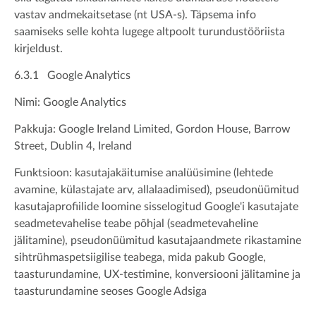
vastav andmekaitsetase (nt USA-s). Täpsema info
saamiseks selle kohta lugege altpoolt turundustööriista
kirjeldust.
6.3.1 Google Analytics
Nimi: Google Analytics
Pakkuja: Google Ireland Limited, Gordon House, Barrow
Street, Dublin 4, Ireland
Funktsioon: kasutajakäitumise analüüsimine (lehtede
avamine, külastajate arv, allalaadimised), pseudonüümitud
kasutajaprofiilide loomine sisselogitud Google'i kasutajate
seadmetevahelise teabe põhjal (seadmetevaheline
jälitamine), pseudonüümitud kasutajaandmete rikastamine
sihtrühmaspetsiigilise teabega, mida pakub Google,
taasturundamine, UX-testimine, konversiooni jälitamine ja
taasturundamine seoses Google Adsiga