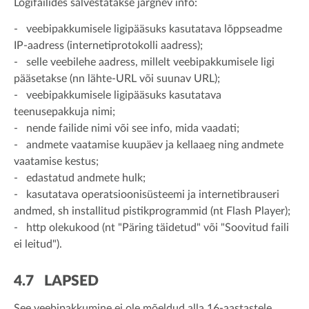
Logifailides salvestatakse järgnev info:
- veebipakkumisele ligipääsuks kasutatava lõppseadme
IP-aadress (internetiprotokolli aadress);
- selle veebilehe aadress, millelt veebipakkumisele ligi
pääsetakse (nn lähte-URL või suunav URL);
- veebipakkumisele ligipääsuks kasutatava
teenusepakkuja nimi;
- nende failide nimi või see info, mida vaadati;
- andmete vaatamise kuupäev ja kellaaeg ning andmete
vaatamise kestus;
- edastatud andmete hulk;
- kasutatava operatsioonisüsteemi ja internetibrauseri
andmed, sh installitud pistikprogrammid (nt Flash Player);
- http olekukood (nt "Päring täidetud" või "Soovitud faili
ei leitud").
4.7 LAPSED
See veebipakkumine ei ole mõeldud alla 16-aastastele