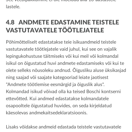
lastele.
4.8 ANDMETE EDASTAMINE TEISTELE
VASTUTAVATELE TÖÖTLEJATELE
Põhimõtteliselt edastatakse teie isikuandmeid teistele
vastutavatele töötlejatele vaid juhul, kui see on vajalik
lepingukohustuse täitmiseks või kui meil või kolmandal
isikul on õigustatud huvi andmete edastamiseks või kui te
olete selleks nõusoleku andnud. Õigusliku aluse üksikasjad
ning saajad või saajate kategooriad leiate jaotisest
"Andmete töötlemise eesmärgid ja õiguslik alus".
Kolmandad isikud võivad olla ka teised Boschi kontserni
ettevõtted. Kui andmed edastatakse kolmandatele
osapooltele õigustatud huvides, on seda kirjeldatud
käesolevas andmekaitsedeklaratsioonis.
Lisaks võidakse andmeid edastada teistele vastutavatele