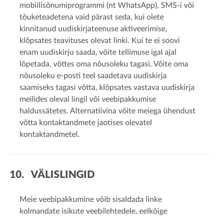
mobiilisõnumiprogrammi (nt WhatsApp), SMS-i või
tõuketeadetena vaid pärast seda, kui olete
kinnitanud uudiskirjateenuse aktiveerimise,
klõpsates teavituses olevat linki. Kui te ei soovi
enam uudiskirju saada, võite tellimuse igal ajal
lõpetada, võttes oma nõusoleku tagasi. Võite oma
nõusoleku e-posti teel saadetava uudiskirja
saamiseks tagasi võtta, klõpsates vastava uudiskirja
meilides oleval lingil või veebipakkumise
haldussätetes. Alternatiivina võite meiega ühendust
võtta kontaktandmete jaotises olevatel
kontaktandmetel.
10. VÄLISLINGID
Meie veebipakkumine võib sisaldada linke
kolmandate isikute veebilehtedele, eelkõige