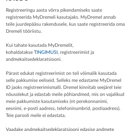
Registreeringu aasta võrra pikendamiseks saate
registreerida MyDremeli kasutajaks. MyDremel annab
teile juurdepääsu rakendusele, kus saate registreerida oma
Dremeli tööriistu.
Kui tahate kasutada MyDremelit,
kohaldatakse
TINGIMUSI
, registreerimist ja
andmekaitsedeklaratsiooni.
Pärast edukat registreerimist on teil võimalik kasutada
selle pakkumise eeliseid. Selleks me edastame MyDremel
ID jaoks registreerimismalli. Dremel kinnitab seejärel teie
nõusolekut ja edastab meile põhiandmed, mis on vajalikud
meie pakkumiste kasutamiseks (nt perekonnanimi,
eesnimi, e-posti aadress, telefoninumbrid, postiaadress).
Teie parooli meile ei edastata.
Vaadake andmekaitsedeklaratsiooni edasise andmete