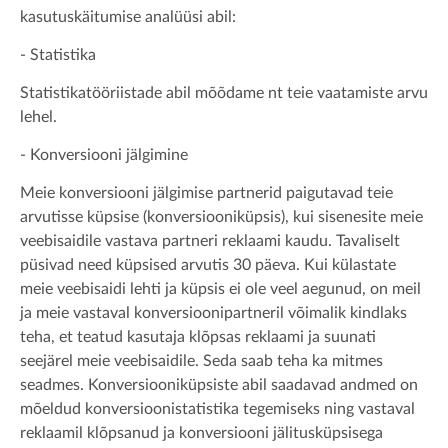
kasutuskäitumise analüüsi abil:
- Statistika
Statistikatööriistade abil mõõdame nt teie vaatamiste arvu
lehel.
- Konversiooni jälgimine
Meie konversiooni jälgimise partnerid paigutavad teie
arvutisse küpsise (konversiooniküpsis), kui sisenesite meie
veebisaidile vastava partneri reklaami kaudu. Tavaliselt
püsivad need küpsised arvutis 30 päeva. Kui külastate
meie veebisaidi lehti ja küpsis ei ole veel aegunud, on meil
ja meie vastaval konversioonipartneril võimalik kindlaks
teha, et teatud kasutaja klõpsas reklaami ja suunati
seejärel meie veebisaidile. Seda saab teha ka mitmes
seadmes. Konversiooniküpsiste abil saadavad andmed on
mõeldud konversioonistatistika tegemiseks ning vastaval
reklaamil klõpsanud ja konversiooni jälitusküpsisega