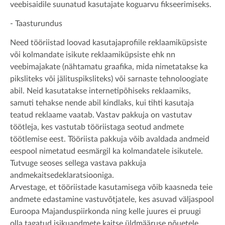
veebisaidile suunatud kasutajate koguarvu fikseerimiseks.
- Taasturundus
Need tööriistad loovad kasutajaprofiile reklaamiküpsiste
või kolmandate isikute reklaamiküpsiste ehk nn
veebimajakate (nähtamatu graafika, mida nimetatakse ka
piksliteks või jälituspiksliteks) või sarnaste tehnoloogiate
abil. Neid kasutatakse internetipõhiseks reklaamiks,
samuti tehakse nende abil kindlaks, kui tihti kasutaja
teatud reklaame vaatab. Vastav pakkuja on vastutav
töötleja, kes vastutab tööriistaga seotud andmete
töötlemise eest. Tööriista pakkuja võib avaldada andmeid
eespool nimetatud eesmärgil ka kolmandatele isikutele.
Tutvuge seoses sellega vastava pakkuja
andmekaitsedeklaratsiooniga.
Arvestage, et tööriistade kasutamisega võib kaasneda teie
andmete edastamine vastuvõtjatele, kes asuvad väljaspool
Euroopa Majanduspiirkonda ning kelle juures ei pruugi
olla tagatud isikuandmete kaitse üldmääruse nõuetele