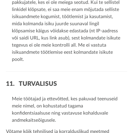
pakkujatele, kes ei ole meiega seotud. Kui te sellistel
linkidel klõpsate, ei saa meie enam mõjutada selliste
isikuandmete kogumist, töötlemist ja kasutamist,
mida kolmanda isiku juurde suunaval lingil
klõpsamise käigus võidakse edastada (nt IP-aadress
või saidi URL, kus link asub), sest kolmandate isikute
tegevus ei ole meie kontrolli all. Me ei vastuta
isikuandmete töötlemise eest kolmandate isikute
poolt.
11. TURVALISUS
Meie töötajad ja ettevõtted, kes pakuvad teenuseid
meie nimel, on kohustatud tagama
konfidentsiaalsuse ning vastavuse kohalduvale
andmekaitseõigusele.
Võtame kõik tehnilised ja korralduslikud meetmed