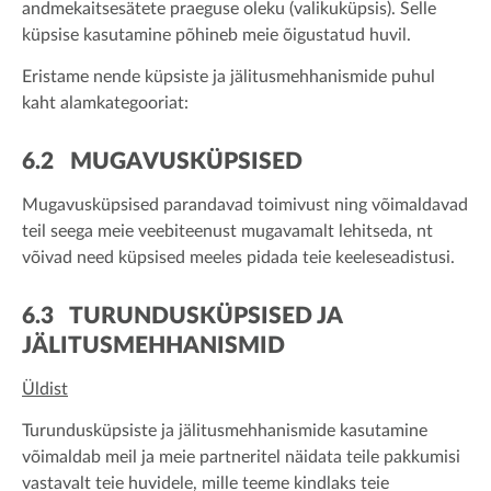
andmekaitsesätete praeguse oleku (valikuküpsis). Selle
küpsise kasutamine põhineb meie õigustatud huvil.
Eristame nende küpsiste ja jälitusmehhanismide puhul
kaht alamkategooriat:
6.2 MUGAVUSKÜPSISED
Mugavusküpsised parandavad toimivust ning võimaldavad
teil seega meie veebiteenust mugavamalt lehitseda, nt
võivad need küpsised meeles pidada teie keeleseadistusi.
6.3 TURUNDUSKÜPSISED JA
JÄLITUSMEHHANISMID
Üldist
Turundusküpsiste ja jälitusmehhanismide kasutamine
võimaldab meil ja meie partneritel näidata teile pakkumisi
vastavalt teie huvidele, mille teeme kindlaks teie