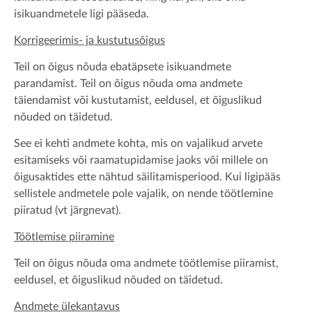
isikuandmetele ligi pääseda.
Korrigeerimis- ja kustutusõigus
Teil on õigus nõuda ebatäpsete isikuandmete
parandamist. Teil on õigus nõuda oma andmete
täiendamist või kustutamist, eeldusel, et õiguslikud
nõuded on täidetud.
See ei kehti andmete kohta, mis on vajalikud arvete
esitamiseks või raamatupidamise jaoks või millele on
õigusaktides ette nähtud säilitamisperiood. Kui ligipääs
sellistele andmetele pole vajalik, on nende töötlemine
piiratud (vt järgnevat).
Töötlemise piiramine
Teil on õigus nõuda oma andmete töötlemise piiramist,
eeldusel, et õiguslikud nõuded on täidetud.
Andmete ülekantavus