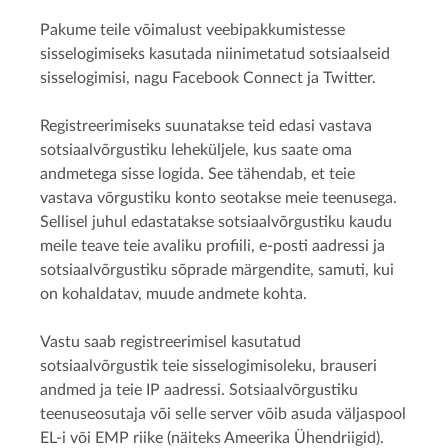
Pakume teile võimalust veebipakkumistesse
sisselogimiseks kasutada niinimetatud sotsiaalseid
sisselogimisi, nagu Facebook Connect ja Twitter.
Registreerimiseks suunatakse teid edasi vastava
sotsiaalvõrgustiku leheküljele, kus saate oma
andmetega sisse logida. See tähendab, et teie
vastava võrgustiku konto seotakse meie teenusega.
Sellisel juhul edastatakse sotsiaalvõrgustiku kaudu
meile teave teie avaliku profiili, e-posti aadressi ja
sotsiaalvõrgustiku sõprade märgendite, samuti, kui
on kohaldatav, muude andmete kohta.
Vastu saab registreerimisel kasutatud
sotsiaalvõrgustik teie sisselogimisoleku, brauseri
andmed ja teie IP aadressi. Sotsiaalvõrgustiku
teenuseosutaja või selle server võib asuda väljaspool
EL-i või EMP riike (näiteks Ameerika Ühendriigid).