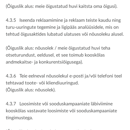
(Õiguslik alus: meie õigustatud huvi kaitsta oma õigusi).
4.3.5 Iseenda reklaamimine ja reklaam teiste kaudu ning
turu-uuringute tegemine ja ligipääs analüüsidele, mis on
tehtud õigusaktides lubatud ulatuses või nõusoleku alusel.
(Õiguslik alus: nõusolek / meie õigustatud huvi teha
otseturundust, eeldusel, et see toimub kooskõlas
andmekaitse- ja konkurentsiõigusega).
4.3.6 Teie eelneval nõusolekul e-posti ja/või telefoni teel
tehtavad toote- või kliendiuuringud.
(Õiguslik alus: nõusolek).
4.3.7 Loosimiste või sooduskampaaniate läbiviimine
kooskõlas vastavate loosimiste või sooduskampaaniate
tingimustega.