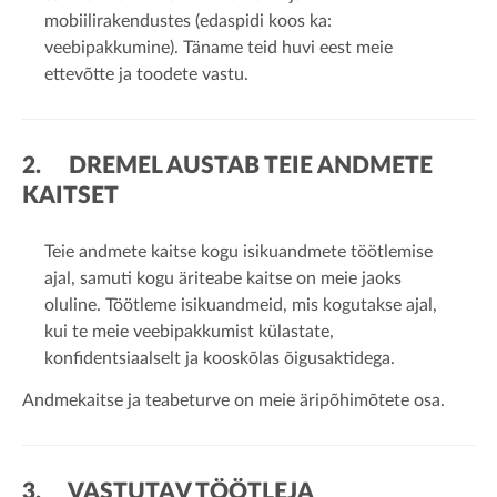
mobiilirakendustes (edaspidi koos ka:
veebipakkumine). Täname teid huvi eest meie
ettevõtte ja toodete vastu.
2. DREMEL AUSTAB TEIE ANDMETE
KAITSET
Teie andmete kaitse kogu isikuandmete töötlemise
ajal, samuti kogu äriteabe kaitse on meie jaoks
oluline. Töötleme isikuandmeid, mis kogutakse ajal,
kui te meie veebipakkumist külastate,
konfidentsiaalselt ja kooskõlas õigusaktidega.
Andmekaitse ja teabeturve on meie äripõhimõtete osa.
3. VASTUTAV TÖÖTLEJA