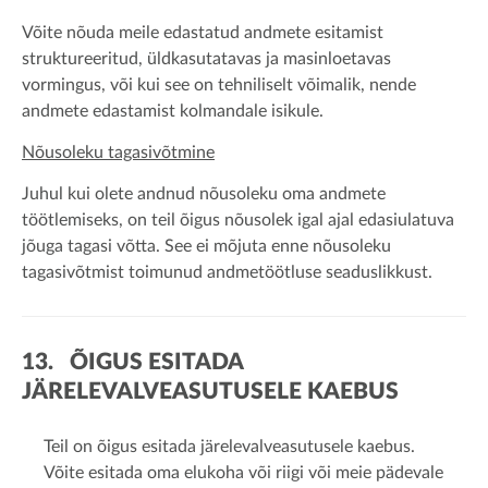
Võite nõuda meile edastatud andmete esitamist
struktureeritud, üldkasutatavas ja masinloetavas
vormingus, või kui see on tehniliselt võimalik, nende
andmete edastamist kolmandale isikule.
Nõusoleku tagasivõtmine
Juhul kui olete andnud nõusoleku oma andmete
töötlemiseks, on teil õigus nõusolek igal ajal edasiulatuva
jõuga tagasi võtta. See ei mõjuta enne nõusoleku
tagasivõtmist toimunud andmetöötluse seaduslikkust.
13. ÕIGUS ESITADA
JÄRELEVALVEASUTUSELE KAEBUS
Teil on õigus esitada järelevalveasutusele kaebus.
Võite esitada oma elukoha või riigi või meie pädevale