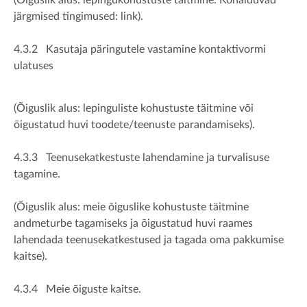
(Õiguslik alus: lepingukohustuste täitmine. Kohalduvad
järgmised tingimused: link).
4.3.2 Kasutaja päringutele vastamine kontaktivormi
ulatuses
(Õiguslik alus: lepinguliste kohustuste täitmine või
õigustatud huvi toodete/teenuste parandamiseks).
4.3.3 Teenusekatkestuste lahendamine ja turvalisuse
tagamine.
(Õiguslik alus: meie õiguslike kohustuste täitmine
andmeturbe tagamiseks ja õigustatud huvi raames
lahendada teenusekatkestused ja tagada oma pakkumise
kaitse).
4.3.4 Meie õiguste kaitse.