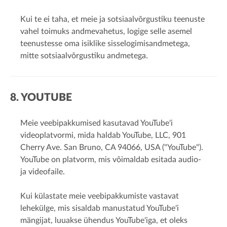
Kui te ei taha, et meie ja sotsiaalvõrgustiku teenuste
vahel toimuks andmevahetus, logige selle asemel
teenustesse oma isiklike sisselogimisandmetega,
mitte sotsiaalvõrgustiku andmetega.
8. YOUTUBE
Meie veebipakkumised kasutavad YouTube'i
videoplatvormi, mida haldab YouTube, LLC, 901
Cherry Ave. San Bruno, CA 94066, USA ("YouTube").
YouTube on platvorm, mis võimaldab esitada audio-
ja videofaile.
Kui külastate meie veebipakkumiste vastavat
lehekülge, mis sisaldab manustatud YouTube'i
mängijat, luuakse ühendus YouTube'iga, et oleks