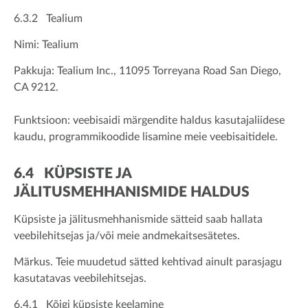
6.3.2 Tealium
Nimi: Tealium
Pakkuja: Tealium Inc., 11095 Torreyana Road San Diego,
CA 9212.
Funktsioon: veebisaidi märgendite haldus kasutajaliidese
kaudu, programmikoodide lisamine meie veebisaitidele.
6.4 KÜPSISTE JA
JÄLITUSMEHHANISMIDE HALDUS
Küpsiste ja jälitusmehhanismide sätteid saab hallata
veebilehitsejas ja/või meie andmekaitsesätetes.
Märkus. Teie muudetud sätted kehtivad ainult parasjagu
kasutatavas veebilehitsejas.
6.4.1 Kõigi küpsiste keelamine