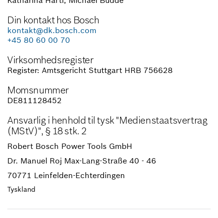
Katharina Hartl,
Michael Budde
Din kontakt hos Bosch
kontakt@dk.bosch.com
+45 80 60 00 70
Virksomhedsregister
Register: Amtsgericht Stuttgart HRB 756628
Momsnummer
DE811128452
Ansvarlig i henhold til tysk "Medienstaatsvertrag
(MStV)", § 18 stk. 2
Robert Bosch Power Tools GmbH
Dr. Manuel Roj Max-Lang-Straße 40 - 46
70771 Leinfelden-Echterdingen
Tyskland