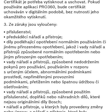
Certifikát je potřeba vytisknout a uschovat. Pokud
používáte aplikaci PRO360, bude certifikát
uchováván v digitálním podobě, bez nutnosti jeho
okamžitého vytisknutí.
3. Ze záruky jsou vyloučeny:
▪ příslušenství;
▪ předváděcí nářadí a přístroje;
▪ díly podléhající opotřebení normálním používáním či
jinému přirozenému opotřebení, jakož i vady nářadí a
přístrojů způsobené normálním opotřebením nebo
jiným přirozeným opotřebením;
▪ vady nářadí a přístrojů, způsobené nedodržením
pokynů pro používání, používáním v rozporu
s určeným účelem, abnormálními podmínkami
prostředí, nepřiměřenými provozními
podmínkami, přetížením nebo špatnou údržbou či
ošetřováním;
▪ vady nářadí a přístrojů, způsobené použitím
příslušenství, doplňků nebo náhradních dílů, které
nejsou originálními díly Bosch;
▪ nářadí a přístroje, u kterých byly provedeny změny
nebo úpravy, a nářadí a přístroje, které byly