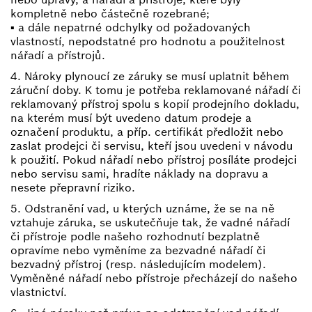
kompletně nebo částečně rozebrané;
▪ a dále nepatrné odchylky od požadovaných
vlastností, nepodstatné pro hodnotu a použitelnost
nářadí a přístrojů.
4. Nároky plynoucí ze záruky se musí uplatnit během
záruční doby. K tomu je potřeba reklamované nářadí či
reklamovaný přístroj spolu s kopií prodejního dokladu,
na kterém musí být uvedeno datum prodeje a
označení produktu, a příp. certifikát předložit nebo
zaslat prodejci či servisu, kteří jsou uvedeni v návodu
k použití. Pokud nářadí nebo přístroj posíláte prodejci
nebo servisu sami, hradíte náklady na dopravu a
nesete přepravní riziko.
5. Odstranění vad, u kterých uznáme, že se na ně
vztahuje záruka, se uskutečňuje tak, že vadné nářadí
či přístroje podle našeho rozhodnutí bezplatně
opravíme nebo vyměníme za bezvadné nářadí či
bezvadný přístroj (resp. následujícím modelem).
Vyměněné nářadí nebo přístroje přecházejí do našeho
vlastnictví.