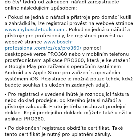
do čtyř týdnů od zakoupení nářadí zaregistrujete
online následujícím způsobem:
▪ Pokud se jedná o nářadí a přístroje pro domácí kutili
a zahrádkáře, lze registraci provést na webové stránce
www.mybosch-tools.com
. Pokud se jedná o nářadí a
přístroje pro profesionály, lze registraci provést na
webové stránce
www.bosch-
professional.com/cz/cs/pro360/
pomocí
desktopové verze PRO360 nebo v mobilním telefonu
prostřednictvím aplikace PRO360, která je ke stažení
v Google Play pro zařízení s operačním systémem
Android a v Apple Store pro zařízení s operačním
systémem iOS. Registrace je možná pouze tehdy, když
budete souhlasit s uložením zadaných údajů.
▪ Pro registraci v uvedené lhůtě je rozhodující faktura
nebo doklad prodejce, od kterého jste si nářadí a
přístroje zakoupili. Proto je třeba uschovat prodejní
doklad. Kopii prodejního dokladu můžete také uložit v
aplikaci PRO360.
▪ Po dokončení registrace obdržíte certifikát. Také
tento certifikát je nutný pro uplatnění záruky.