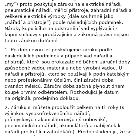
„my“) proto poskytuje záruku na elektrické nářadí,
pneumatické nářadí, měřicí přístroje, zahradní nářadí a
veškeré elektrické výrobky (dále souhrnně jako
„nářadí a přístroje“) podle následujících podmínek.
Nároky kupujícího na odstranění vad vyplývající z
kupní smlouvy s prodávajícím a zákonná práva nejsou
touto zárukou dotčené.
1. Po dobu dvou let poskytujeme záruku podle
následujících podmínek v případě vad nářadí a
přístrojů, které jsou prokazatelně během záruční doby
způsobené vadou materiálu nebo výrobní vadou. U
nářadí a přístrojů, které se používají k podnikatelským
nebo profesionálním účelům, činí záruční doba
dvanáct měsíců. Záruční doba začíná plynout dnem
koupě prvním odběratelem. Rozhodující je datum
na originálu prodejního dokladu.
2. Záruku si můžete prodloužit celkem na tři roky (s
výjimkou vysokofrekvenčního nářadí,
průmyslových akumulátorových šroubováků,
pneumatického nářadí, akumulátorů a nabíječek k
nářadí pro kutili a zahrádkáře). Předpokladem je, že se