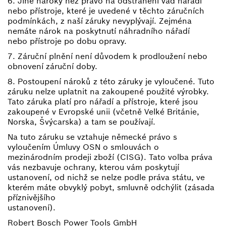
6. Jiné nároky než právo na odstranění vad nářadí
nebo přístroje, které je uvedené v těchto záručních
podmínkách, z naší záruky nevyplývají. Zejména
nemáte nárok na poskytnutí náhradního nářadí
nebo přístroje po dobu opravy.
7. Záruční plnění není důvodem k prodloužení nebo
obnovení záruční doby.
8. Postoupení nároků z této záruky je vyloučené. Tuto
záruku nelze uplatnit na zakoupené použité výrobky.
Tato záruka platí pro nářadí a přístroje, které jsou
zakoupené v Evropské unii (včetně Velké Británie,
Norska, Švýcarska) a tam se používají.
Na tuto záruku se vztahuje německé právo s
vyloučením Úmluvy OSN o smlouvách o
mezinárodním prodeji zboží (CISG). Tato volba práva
vás nezbavuje ochrany, kterou vám poskytují
ustanovení, od nichž se nelze podle práva státu, ve
kterém máte obvyklý pobyt, smluvně odchýlit (zásada
příznivějšího
ustanovení).
Robert Bosch Power Tools GmbH