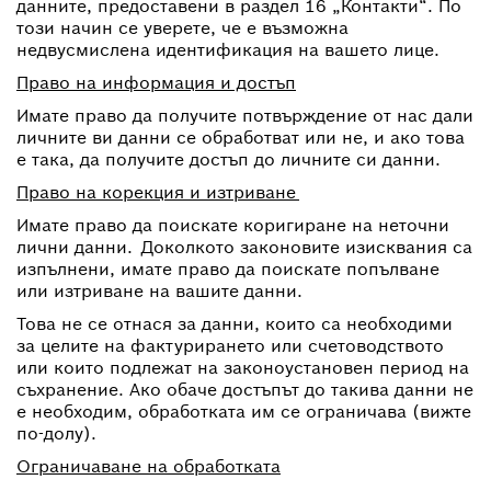
данните, предоставени в раздел 16 „Контакти“. По
този начин се уверете, че е възможна
недвусмислена идентификация на вашето лице.
Право на информация и достъп
Имате право да получите потвърждение от нас дали
личните ви данни се обработват или не, и ако това
е така, да получите достъп до личните си данни.
Право на корекция и изтриване
Имате право да поискате коригиране на неточни
лични данни. Доколкото законовите изисквания са
изпълнени, имате право да поискате попълване
или изтриване на вашите данни.
Това не се отнася за данни, които са необходими
за целите на фактурирането или счетоводството
или които подлежат на законоустановен период на
съхранение. Ако обаче достъпът до такива данни не
е необходим, обработката им се ограничава (вижте
по-долу).
Ограничаване на обработката