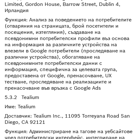
Limited, Gordon House, Barrow Street, Dublin 4,
Ирландия
Функция: Анализ за поведението на потребителите
(отваряния на страницата, брой посетители и
посещения, изтегляния), създаване на
псевдонимни потребителски профили въз основа
на информация за различните устройства на
влезели в Google потребители (проследяване на
различни устройства), обогатяване на
псевдонимните потребителски данни с
информация, специфична за целевата група,
предоставена от Google, пренасочване, UX
тестване, проследяване на реализациите и
пренасочване във връзка с Google Ads
5.3.2 Tealium
Име: Tealium
Доставчик: Tealium Inc., 11095 Torreyana Road San
Diego, CA 92121
Функция: Администриране на тагове на уебсайтове
чрез потребителски интерфейс, интегриране на