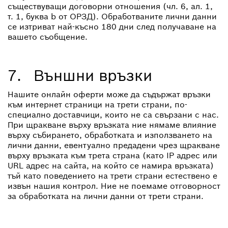
съществуващи договорни отношения (чл. 6, ал. 1,
т. 1, буква b от ОРЗД). Обработваните лични данни
се изтриват най-късно 180 дни след получаване на
вашето съобщение.
7. Външни връзки
Нашите онлайн оферти може да съдържат връзки
към интернет страници на трети страни, по-
специално доставчици, които не са свързани с нас.
При щракване върху връзката ние нямаме влияние
върху събирането, обработката и използването на
лични данни, евентуално предадени чрез щракване
върху връзката към трета страна (като IP адрес или
URL адрес на сайта, на който се намира връзката)
тъй като поведението на трети страни естествено е
извън нашия контрол. Ние не поемаме отговорност
за обработката на лични данни от трети страни.