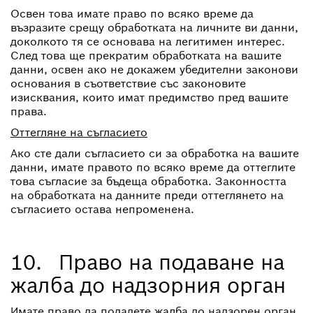
Освен това имате право по всяко време да
възразите срещу обработката на личните ви данни,
доколкото тя се основава на легитимен интерес.
След това ще прекратим обработката на вашите
данни, освен ако не докажем убедителни законови
основания в съответствие със законовите
изисквания, които имат предимство пред вашите
права.
Оттегляне на съгласието
Ако сте дали съгласието си за обработка на вашите
данни, имате правото по всяко време да оттеглите
това съгласие за бъдеща обработка. Законността
на обработката на данните преди оттеглянето на
съгласието остава непроменена.
10. Право на подаване на
жалба до надзорния орган
Имате право да подадете жалба до надзорен орган.