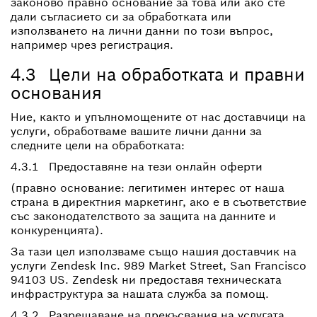
законово правно основание за това или ако сте
дали съгласието си за обработката или
използването на лични данни по този въпрос,
например чрез регистрация.
4.3 Цели на обработката и правни
основания
Ние, както и упълномощените от нас доставчици на
услуги, обработваме вашите лични данни за
следните цели на обработката:
4.3.1 Предоставяне на тези онлайн оферти
(правно основание: легитимен интерес от наша
страна в директния маркетинг, ако е в съответствие
със законодателството за защита на данните и
конкуренцията).
За тази цел използваме също нашия доставчик на
услуги Zendesk Inc. 989 Market Street, San Francisco
94103 US. Zendesk ни предоставя техническата
инфраструктура за нашата служба за помощ.
4.3.2 Разрешаване на прекъсвания на услугата,