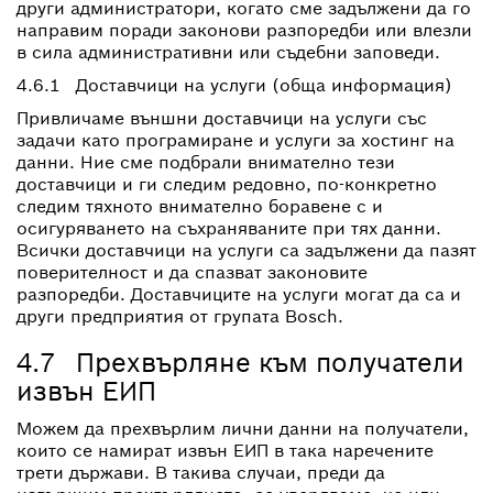
други администратори, когато сме задължени да го
направим поради законови разпоредби или влезли
в сила административни или съдебни заповеди.
4.6.1 Доставчици на услуги (обща информация)
Привличаме външни доставчици на услуги със
задачи като програмиране и услуги за хостинг на
данни. Ние сме подбрали внимателно тези
доставчици и ги следим редовно, по-конкретно
следим тяхното внимателно боравене с и
осигуряването на съхраняваните при тях данни.
Всички доставчици на услуги са задължени да пазят
поверителност и да спазват законовите
разпоредби. Доставчиците на услуги могат да са и
други предприятия от групата Bosch.
4.7 Прехвърляне към получатели
извън ЕИП
Можем да прехвърлим лични данни на получатели,
които се намират извън ЕИП в така наречените
трети държави. В такива случаи, преди да