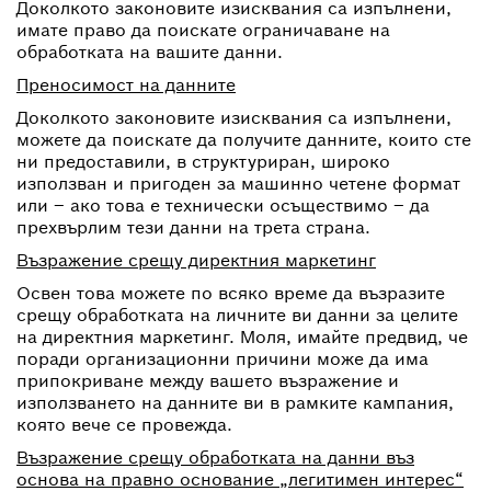
Доколкото законовите изисквания са изпълнени,
имате право да поискате ограничаване на
обработката на вашите данни.
Преносимост на данните
Доколкото законовите изисквания са изпълнени,
можете да поискате да получите данните, които сте
ни предоставили, в структуриран, широко
използван и пригоден за машинно четене формат
или – ако това е технически осъществимо – да
прехвърлим тези данни на трета страна.
Възражение срещу директния маркетинг
Освен това можете по всяко време да възразите
срещу обработката на личните ви данни за целите
на директния маркетинг. Моля, имайте предвид, че
поради организационни причини може да има
припокриване между вашето възражение и
използването на данните ви в рамките кампания,
която вече се провежда.
Възражение срещу обработката на данни въз
основа на правно основание „легитимен интерес“