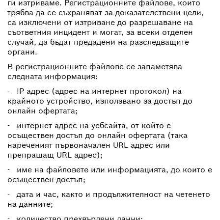
ги изтриваме. Регистрационните файлове, които
трябва да се съхраняват за доказателствени цели,
са изключени от изтриване до разрешаване на
съответния инцидент и могат, за всеки отделен
случай, да бъдат предадени на разследващите
органи.
В регистрационните файлове се запаметява
следната информация:
- IP адрес (адрес на интернет протокол) на
крайното устройство, използвано за достъп до
онлайн офертата;
- интернет адрес на уебсайта, от който е
осъществен достъп до онлайн офертата (така
нареченият първоначален URL адрес или
препращащ URL адрес);
- име на файловете или информацията, до които е
осъществен достъп;
- дата и час, както и продължителност на четенето
на данните;
- количество прехвърлени данни;