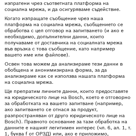
изпратени чрез съответната платформа на
социална мрежа, и да осигуряваме съдействие.
Когато изпращате съобщение чрез наша
платформа на социална мрежа, съобщението се
обработва с цел отговор на запитването (и ако е
необходимо, допълнителни данни, които
получаваме от доставчика на социалната мрежа
във връзка с това съобщение, като например
вашето име или файлове).
Освен това можем да анализираме тези данни в
обобщена и анонимизирана форма, за да
анализираме как се използва нашата платформа
на социална мрежа.
Ще препратим личните данни, които предоставяте
на юридическото лице на Bosch, което е отговорно
за обработката на вашето запитване (например,
ако запитването се отнася за продукт,
разпространяван от друго юридическото лице на
Bosch). Правното основание за тази обработка на
данните е нашият легитимен интерес (чл. 6, ал. 1, т.
1, буква f от ОРЗД) или, ако е приложимо,