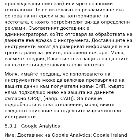
проследяващи пиксели) или чрез сравними
технологии. Те се използват за рекламиране въз
основа на интереси и за контролиране на
честотата, с която потребителят вижда определени
реклами. Съответният доставчик е
администраторът, който отговаря за обработката на
данните във връзка с инструмента. Доставчиците на
инструменти могат да разкриват информация и на
трети страни за целите, посочени по-горе. Моля,
вземете предвид Известието за защита на данните
на съответния доставчик в този контекст.
Моля, имайте предвид, че използването на
инструментите може да включва прехвърляне на
вашите данни към получатели извън ЕИП, където
няма подходящо ниво на защита на данните
съгласно ОРЗД (напр. САЩ). За повече
подробности в това отношение, моля, вижте
следното описание на отделните маркетингови
инструменти.
5.3.1 Google Analytics
Име: Доставчик на Google Analytics: Google Ireland