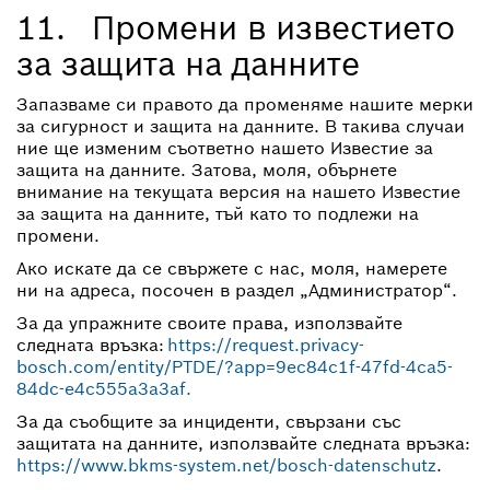
11. Промени в известието
за защита на данните
Запазваме си правото да променяме нашите мерки
за сигурност и защита на данните. В такива случаи
ние ще изменим съответно нашето Известие за
защита на данните. Затова, моля, обърнете
внимание на текущата версия на нашето Известие
за защита на данните, тъй като то подлежи на
промени.
Ако искате да се свържете с нас, моля, намерете
ни на адреса, посочен в раздел „Администратор“.
За да упражните своите права, използвайте
следната връзка:
https://request.privacy-
bosch.com/entity/PTDE/?app=9ec84c1f-47fd-4ca5-
84dc-e4c555a3a3af.
За да съобщите за инциденти, свързани със
защитата на данните, използвайте следната връзка:
https://www.bkms-system.net/bosch-datenschutz
.