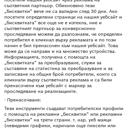
съответния партньор. Обикновено тези
„бисквитки“ вече не са валидни след 30 дни. Ако
посетите определени страници на нашия уебсайт и
„бисквитката“ все още не е изтекла, ние и
съответният партньор за конверсионно
проследяване можем да разпознаем, че определен
потребител е кликнал върху рекламата и по този
начин е бил пренасочен към нашия уебсайт. Това
може да се направи и на множество устройства.
Информацията, получена с помощта на
„бисквитката“ за преобразуване, служи за
съставяне на статистика за преобразуване и за
записване на общия брой потребители, които са
кликнали върху съответната реклама и са били
пренасочени към уебсайт с маркер за
проследяване на реализациите.
- Пренасочване:
Тези инструменти създават потребителски профили
с помощта на рекламни „бисквитки“ или рекламни
„бисквитки“ на трети страни. т. нар. уеб маяци
(невидими графики, наричани още пиксели или