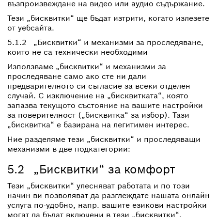
възпроизвеждане на видео или аудио съдържание.
Тези „бисквитки“ ще бъдат изтрити, когато излезете
от уебсайта.
5.1.2 „Бисквитки“ и механизми за проследяване,
които не са технически необходими
Използваме „бисквитки“ и механизми за
проследяване само ако сте ни дали
предварителното си съгласие за всеки отделен
случай. С изключение на „бисквитката“, която
запазва текущото състояние на вашите настройки
за поверителност („бисквитка“ за избор). Тази
„бисквитка“ е базирана на легитимен интерес.
Ние разделяме тези „бисквитки“ и проследяващи
механизми в две подкатегории:
5.2 „Бисквитки“ за комфорт
Тези „бисквитки“ улесняват работата и по този
начин ви позволяват да разглеждате нашата онлайн
услуга по-удобно, напр. вашите езикови настройки
могат да бъдат включени в тези „бисквитки“.