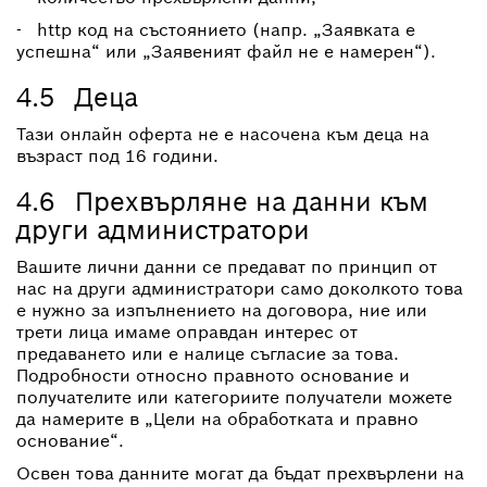
- http код на състоянието (напр. „Заявката е
успешна“ или „Заявеният файл не е намерен“).
4.5 Деца
Тази онлайн оферта не е насочена към деца на
възраст под 16 години.
4.6 Прехвърляне на данни към
други администратори
Вашите лични данни се предават по принцип от
нас на други администратори само доколкото това
е нужно за изпълнението на договора, ние или
трети лица имаме оправдан интерес от
предаването или е налице съгласие за това.
Подробности относно правното основание и
получателите или категориите получатели можете
да намерите в „Цели на обработката и правно
основание“.
Освен това данните могат да бъдат прехвърлени на