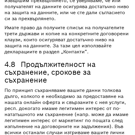
извършим прехвърлянето, се уверяваме, че или
получателят на данните осигурява достатъчно ниво
на защита на данните, или че сте дали съгласието
си за прехвърлянето.
Имате право да получите списък на получателите
трети държави и копие на конкретните договорени
клаузи, които осигуряват достатъчно ниво на
защита на данните. За тази цел използвайте
декларациите в раздел „Контакти“.
4.8 Продължителност на
съхранение, срокове за
съхранение
По принцип съхраняваме вашите данни толкова
дълго, колкото е необходимо за предоставяне на
нашата онлайн оферта и свързаните с нея услуги,
респ. докогато имаме легитимен интерес от по-
нататъшното им съхранение (напр. може да имаме
легитимен интерес от маркетинг по пощата след
изпълнение на договорните ни задължения). Във
всички останали случаи изтриваме вашите лични